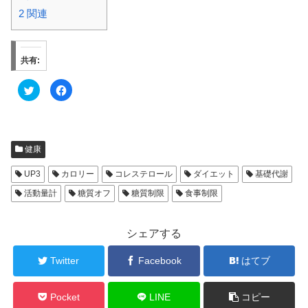
2
関連
共有:
ク
F
リ
a
ッ
c
ク
e
し
b
て
o
T
o
w
k
健康
i
で
t
共
t
有
UP3
カロリー
コレステロール
ダイエット
基礎代謝
e
す
r
る
活動量計
糖質オフ
糖質制限
食事制限
で
に
共
は
有
ク
(
リ
新
ッ
シェアする
し
ク
い
し
ウ
て
ィ
Twitter
く
Facebook
はてブ
ン
だ
ド
さ
ウ
い
で
(
Pocket
LINE
コピー
開
新