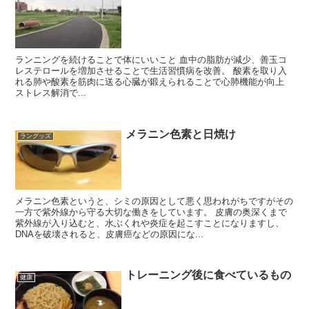
ランニングを続けることで体にいいこと 血中の脂肪が減少、善玉コ
レステロールを増加させることで生活習慣病を改善。 酸素を取り入
れる肺や酸素を筋肉に送る心臓が鍛えられることで心肺機能が向上
ストレス解消で...
メラニン色素と日焼け
ラングッズ
メラニン色素というと、シミの原因として悪く思われがちですがその
一方で紫外線から守る大切な働きをしています。 皮膚の奥深くまで
紫外線が入り込むと、水ぶくれや炎症を起こすことになりますし、
DNAを破壊されると、皮膚癌などの原因にな...
トレーニング後に食べているもの
健康