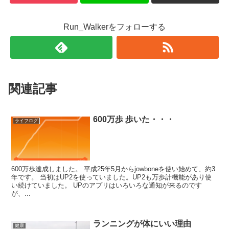
き
し
ま
い
す
ウ
)
ィ
ン
Run_Walkerをフォローする
ド
ウ
で
開
き
ま
す
)
関連記事
600万歩 歩いた・・・
ライフログ
600万歩達成しました。 平成25年5月からjowboneを使い始めて、約3
年です。 当初はUP2を使っていました。UP2も万歩計機能があり使
い続けていました。 UPのアプリはいろいろな通知が来るのです
が、...
ランニングが体にいい理由
健康