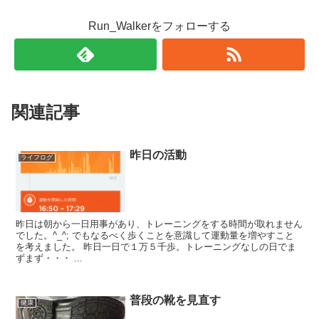
ド
さ
ウ
い
で
(
Run_Walkerをフォローする
開
新
き
し
ま
い
す
ウ
)
ィ
ン
ド
ウ
で
開
関連記事
き
ま
す
)
昨日の活動
ライフログ
昨日は朝から一日用事があり、トレーニングをする時間が取れません
でした。^_^; でもなるべく歩くことを意識して運動量を増やすこと
を考えました。 昨日一日で１万５千歩。トレーニングなしの日でま
ずまず・・・ ...
普段の靴を見直す
健康