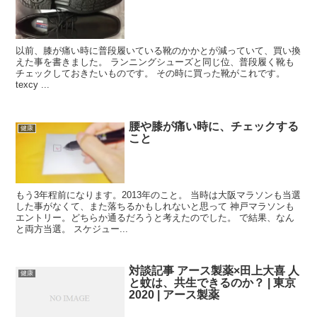
以前、膝が痛い時に普段履いている靴のかかとが減っていて、買い換
えた事を書きました。 ランニングシューズと同じ位、普段履く靴も
チェックしておきたいものです。 その時に買った靴がこれです。
texcy ...
腰や膝が痛い時に、チェックする
健康
こと
もう3年程前になります。2013年のこと。 当時は大阪マラソンも当選
した事がなくて、また落ちるかもしれないと思って 神戸マラソンも
エントリー。どちらか通るだろうと考えたのでした。 で結果、なん
と両方当選。 スケジュー...
対談記事 アース製薬×田上大喜 人
健康
と蚊は、共生できるのか？ | 東京
2020 | アース製薬