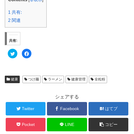
1
共有:
2
関連
共有:
ク
F
リ
a
ッ
c
ク
e
し
b
て
o
T
o
w
k
健康
つけ麺
ラーメン
健康管理
全粒粉
i
で
t
共
t
有
e
す
r
る
シェアする
で
に
共
は
有
ク
Twitter
Facebook
はてブ
(
リ
新
ッ
し
ク
い
し
ウ
て
Pocket
LINE
コピー
ィ
く
ン
だ