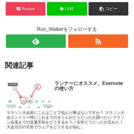
で
(
開
新
き
し
Pocket
LINE
コピー
ま
い
す
ウ
)
ィ
ン
ド
Run_Walkerをフォローする
ウ
で
開
き
ま
す
)
関連記事
ランナーにオススメ、Evernote
ツール
の使い方
マラソン大会前にこんなことで悩んだ事はないですか？ マラソン大
会エントリー時にこれまでのタイムがどうだったか調べたい マラソ
ン会場までの交通手段をどうするか？／去年どうだったか忘れた！
大会当日の天気でウェアをどうするか悩む...