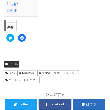
1
共有:
2
関連
共有:
ク
F
リ
a
ッ
c
ク
e
し
b
て
o
T
o
w
k
i
で
t
共
ツール
t
有
e
す
r
る
GPS
Runtastic
スマホ（スマートフォン）
で
に
共
は
ハートレートモニター
有
ク
(
リ
新
ッ
し
ク
い
し
シェアする
ウ
て
ィ
く
ン
だ
Twitter
Facebook
はてブ
ド
さ
ウ
い