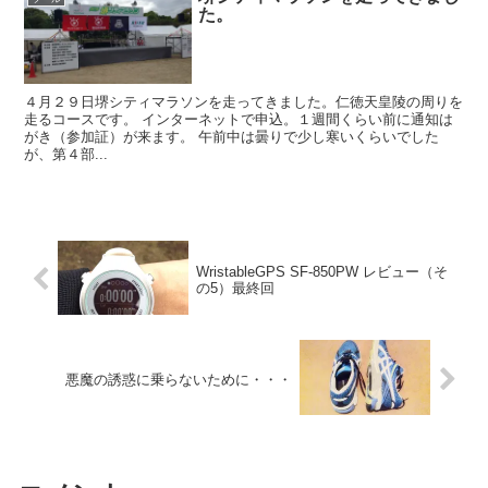
た。
４月２９日堺シティマラソンを走ってきました。仁徳天皇陵の周りを
走るコースです。 インターネットで申込。１週間くらい前に通知は
がき（参加証）が来ます。 午前中は曇りで少し寒いくらいでした
が、第４部...
WristableGPS SF-850PW レビュー（そ
の5）最終回
悪魔の誘惑に乗らないために・・・