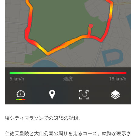
堺シティマラソンでのGPSの記録。
仁徳天皇陵と大仙公園の周りを走るコース。軌跡が表示さ